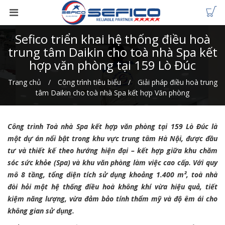
Sefico triển khai hệ thống điều hoà
trung tâm Daikin cho toà nhà Spa kết
hợp văn phòng tại 159 Lò Đúc
Trang chủ
Công trình tiêu biểu
Giải pháp điều hoà trung
tâm Daikin cho toà nhà Spa kết hợp Văn phòng
Công trình Toà nhà Spa kết hợp văn phòng tại 159 Lò Đúc là
một dự án nổi bật trong khu vực trung tâm Hà Nội, được đầu
tư và thiết kế theo hướng hiện đại – kết hợp giữa khu chăm
sóc sức khỏe (Spa) và khu văn phòng làm việc cao cấp. Với quy
mô 8 tầng, tổng diện tích sử dụng khoảng 1.400 m², toà nhà
đòi hỏi một hệ thống điều hoà không khí vừa hiệu quả, tiết
kiệm năng lượng, vừa đảm bảo tính thẩm mỹ và độ êm ái cho
không gian sử dụng.