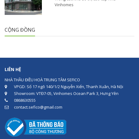
Vinhomes
CỘNG ĐỒNG
LIÊN HỆ
NHÀ THẦU ĐIỀU HOÀ TRUNG TÂM SEFICO
VPGD: Số 17 ngõ 140/1/2 Nguyễn Xiển, Thanh Xuân, Hà Nội
Showroom: VTĐ7-05, Vinhomes Ocean Park 3, Hưng Yên
0868630555
contact.sefico@gmail.com