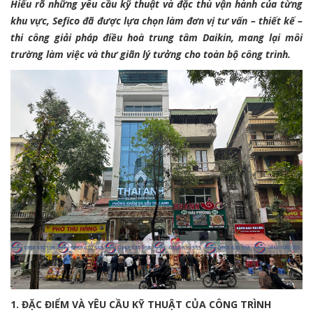
Hiểu rõ những yêu cầu kỹ thuật và đặc thù vận hành của từng
khu vực, Sefico đã được lựa chọn làm đơn vị tư vấn – thiết kế –
thi công giải pháp điều hoà trung tâm Daikin, mang lại môi
trường làm việc và thư giãn lý tưởng cho toàn bộ công trình.
1. ĐẶC ĐIỂM VÀ YÊU CẦU KỸ THUẬT CỦA CÔNG TRÌNH