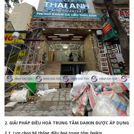
2. GIẢI PHÁP ĐIỀU HOÀ TRUNG TÂM DAIKIN ĐƯỢC ÁP DỤNG
2.1. Lựa chọn hệ thống điều hoà trung tâm Daikin