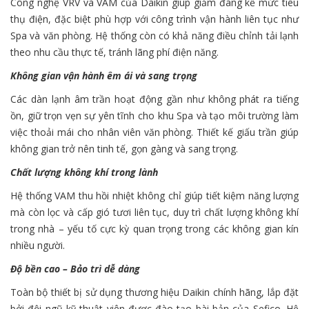
Công nghệ VRV và VAM của Daikin giúp giảm đáng kể mức tiêu
thụ điện, đặc biệt phù hợp với công trình vận hành liên tục như
Spa và văn phòng. Hệ thống còn có khả năng điều chỉnh tải lạnh
theo nhu cầu thực tế, tránh lãng phí điện năng.
Không gian vận hành êm ái và sang trọng
Các dàn lạnh âm trần hoạt động gần như không phát ra tiếng
ồn, giữ trọn vẹn sự yên tĩnh cho khu Spa và tạo môi trường làm
việc thoải mái cho nhân viên văn phòng. Thiết kế giấu trần giúp
không gian trở nên tinh tế, gọn gàng và sang trọng.
Chất lượng không khí trong lành
Hệ thống VAM thu hồi nhiệt không chỉ giúp tiết kiệm năng lượng
mà còn lọc và cấp gió tươi liên tục, duy trì chất lượng không khí
trong nhà – yếu tố cực kỳ quan trọng trong các không gian kín
nhiều người.
Độ bền cao – Bảo trì dễ dàng
Toàn bộ thiết bị sử dụng thương hiệu Daikin chính hãng, lắp đặt
bởi đội ngũ kỹ thuật viên được đào tạo bài bản của Sefico. Hệ