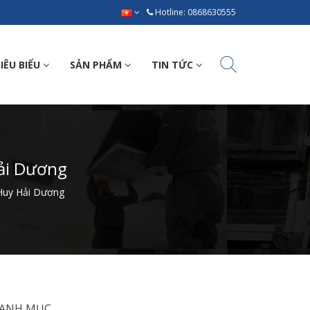
Hotline: 0868630555
IÊU BIỂU
SẢN PHẨM
TIN TỨC
Hải Dương
 Huy Hải Dương
ANH MỤC