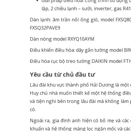
Giải pháp điều hòa: Công trình sử dụng
lập, 2 chiều lạnh – sưởi, inverter, gas R4
Dàn lạnh: âm trần nối ống gió, model FXSQ
FXSQ32PAVE9
Dàn nóng model RXYQ10AYM
Điều khiển điều hòa: dây gắn tường model B
Điều hòa cục bộ treo tường DAIKIN model
Yêu cầu từ chủ đầu tư
Lâu đài khu vực thành phố Hải Dương là một 
Huy chủ nhà muốn thiết kế một hệ thống điề
và tiện nghi bên trong lâu đài mà không làm
có.
Ngoài ra, gia đình anh hiện có bố mẹ và c
khuẩn và hệ thống màng lọc ngăn mốc và các v